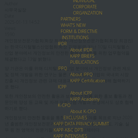
INDIVIDUAL
Author
CORPORATE
사무국실장
ORGANZATION
Date
PARTNERS
2025-01-13 14:52
WHAT’S NEW
Views
FORM & DIRECTIVE
1590
INSTITUTIONS
개인정보전문가협회(회장 최경진) 개인정보전문가협회(회장 최경진)
IPDR
는 한국디지털헬스산업협회(회장 김영웅)와 지난 10일 디지털헬스
About IPDR
산업 분야에서 개인정보의 안전한 활용과 보호를 위한 업무협약을
KAPP BRIEFS
체결했다고 13일 밝혔다.
PUBLICATIONS
양 기관은 이를 위해 디지털헬스산업 분야에서 개인정보 관련 제도
IPPQ
및 정책 개발을 위한 연구는 물론, 디지털헬스 기업의 국내외 시장
About IPPQ
진출 시 개인정보 관련 규제 대응과 교육, 자문 등에 대해 협력하기
KAPP Certification
로 했다.
ICPP
About ICPP
또한 개인정보의 안전한 활용과 보호의 조화를 위한 홍보 활동과 전
KAPP Academy
문인력 양성 등 교육 및 자격 프로그램 개발과 운영에서도 상호 협력
K-CPO
하기로 했다.
About K-CPO
개인정보의 안전한 활용을 통한 사회발전 기여를 목표로 지난 2020
EXCLUSIVES
년 출범한 개인정보전문가협회는 개인정보 관련 법, 제도, 기술, 실
KAPP DATA PRIVACY SUMMIT
무 등 전 영역의 전문가들이 모여 설립한 단체이다.
KAPP-K&C DPTI
KAPP INTENSIVES