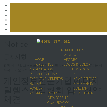
Skip
to
Notice
content
INTRODUCTION
WHAT WE DO
공지사항
HOME
HISTORY
GREETINGS
LOGOS & COLOR
협회 세미나, 교육프로그램 기타 일반공지에 관한 자세한 설명은 사
ORGANIZATION
NEWSROOM
무국으로 문의해 주시기 바랍니다.
PROMOTER BOARD
NOTICE
EXECUTIVE MEMBERS
NEWS RELEASE
개인정보전문가협회·디지
BUREAU
STATEMENTS
ADVISER
COLUMN
털헬스산업협회 업무협약
WORKING GROUP
NEWSLETTER
MEMBERSHIP
체결
QUALIFICATION