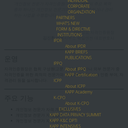
INDIVIDUAL
‘개인정보 전문가 자격인증원(IPPQ)’은 협회의 주요 목적
CORPORATE
중의 하나인 개인정보 전문가의 자격을 인증하거나 관리
ORGANZATION
하는 사업을 수행합니다.
PARTNERS
WHAT’S NEW
FORM & DIRECTIVE
개인정보 자격인증원장
INSTITUTIONS
김진환
법률사무소 웨일앤썬 대표변호사
IPDR
About IPDR
KAPP BRIEFS
PUBLICATIONS
운영
IPPQ
자격인증원장은 협회 구성원(고문, 이사, 회원)이나 외부 전문가 중
About IPPQ
자격인증을 위한 최적의 전문가와 함께 자격 개발이나 인증 부여, 자
KAPP Certification
격관리 등을 실시합니다.
ICPP
About ICPP
KAPP Academy
K-CPO
주요 기능
About K-CPO
EXCLUSIVES
개인정보 전문가 자격 개발 및 운영
KAPP DATA PRIVACY SUMMIT
개인정보 전문가 자격 평가
KAPP-K&C DPTI
개인정보 전문가 자격 관리
KAPP INTENSIVES