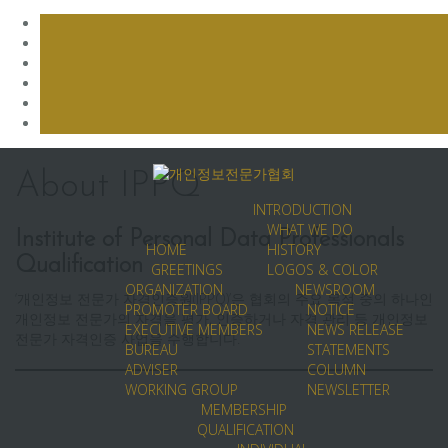
Skip
to
About IPPQ
content
INTRODUCTION
WHAT WE DO
Institute of Personal Data Professionals
HOME
HISTORY
Qualification
GREETINGS
LOGOS & COLOR
ORGANIZATION
NEWSROOM
‘개인정보 전문가 자격인증원(IPPQ)’은 협회의 주요 목적 중의 하나인
PROMOTER BOARD
NOTICE
개인정보 전문가의 자격을 평가, 인증하거나 자격 관리 등 개인정보
EXECUTIVE MEMBERS
NEWS RELEASE
전문가 자격인증 사업을 수행합니다.
BUREAU
STATEMENTS
ADVISER
COLUMN
WORKING GROUP
NEWSLETTER
MEMBERSHIP
QUALIFICATION