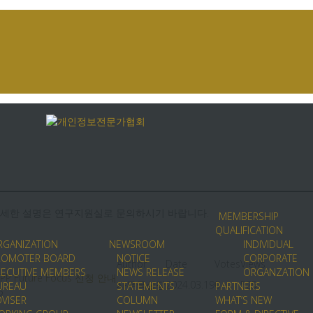
 자세한 설명은 연구지원실로 문의하시기 바랍니다.
MEMBERSHIP
QUALIFICATION
RGANIZATION
NEWSROOM
INDIVIDUAL
ROMOTER BOARD
NOTICE
CORPORATE
Author
Date
Votes
Views
XECUTIVE MEMBERS
NEWS RELEASE
ORGANZATION
 Future Focus 신청 안내
사무국실장
2024.03.19
0
525
UREAU
STATEMENTS
PARTNERS
5
DVISER
COLUMN
WHAT’S NEW