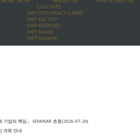
ORKING GROUP
NEWSLETTER
FORM & DIRECTIVE
EXCLUSIVES
KAPP DATA PRIVACY SUMMIT
KAPP-K&C DPTI
KAPP INTENSIVES
KAPP Awards
KAPP Academy
업의 책임」 SEMINAR 초청(2026-07-20)
 개최 안내