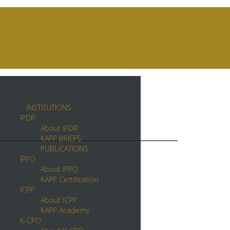
INSTITUTIONS
IPDR
About IPDR
KAPP BRIEFS
PUBLICATIONS
IPPQ
About IPPQ
KAPP Certification
ICPP
About ICPP
KAPP Academy
K-CPO