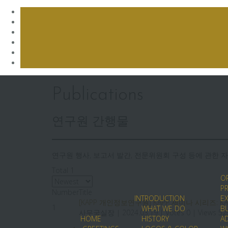
Skip
to
Publications
content
연구원 간행물
연구원 행사, 보고서 발간, 전문위원회 구성 등에 관한
Total 1
O
P
Number
Title
INTRODUCTION
E
[KAPP 개인정보연구원] KAPP 세미나 시리즈: KAPP
1
WHAT WE DO
B
사무국실장
|
2024.03.19
|
Votes 0
|
Views 52
HOME
HISTORY
A