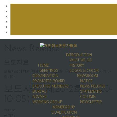
Skip
to
News Release
content
INTRODUCTION
WHAT WE DO
보도자료
HOME
HISTORY
GREETINGS
LOGOS & COLOR
보도자료에 대한 자세한 설명은 협회 사무국으로 문의해 주시기 바
ORGANIZATION
NEWSROOM
랍니다.
PROMOTER BOARD
NOTICE
EXECUTIVE MEMBERS
NEWS RELEASE
보도자료(제20-2호_2020-
BUREAU
STATEMENTS
ADVISER
COLUMN
10-05)
WORKING GROUP
NEWSLETTER
MEMBERSHIP
Author
QUALIFICATION
관리자