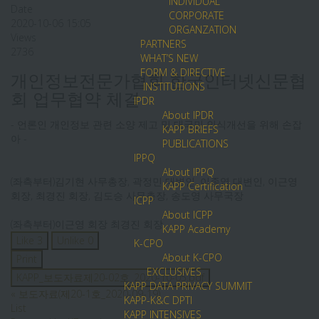
INDIVIDUAL
Date
CORPORATE
2020-10-06 15:05
ORGANZATION
Views
PARTNERS
2736
WHAT’S NEW
FORM & DIRECTIVE
개인정보전문가협회-한국인터넷신문협
INSTITUTIONS
회 업무협약 체결
IPDR
About IPDR
- 언론인 개인정보 관련 소양 제고 및 대국민 인식개선을 위해 손잡
KAPP BRIEFS
아 -
PUBLICATIONS
IPPQ
About IPPQ
(좌측부터)김기현 사무총장, 곽정민 대변인, 이종엽 대변인, 이근영
KAPP Certification
회장, 최경진 회장, 김도승 사무총장, 송도영 사무국장
ICPP
About ICPP
(좌측부터)이근영 회장 최경진 회장
KAPP Academy
Like
3
Unlike
0
K-CPO
About K-CPO
Print
EXCLUSIVES
KAPP_보도자료제20-02호_2020-10-05.pdf
KAPP DATA PRIVACY SUMMIT
«
보도자료(제20-1호_2020-09-19)
KAPP-K&C DPTI
List
KAPP INTENSIVES