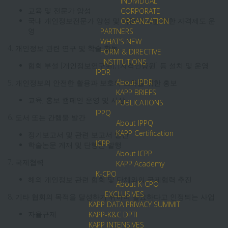
INDIVIDUAL
교육 및 전문가 양성
CORPORATE
국내 개인정보전문가 양성 및 역량 제고를 위한 자격제도 운
ORGANZATION
영
PARTNERS
WHAT’S NEW
4. 개인정보 관련 연구 및 학술 활동
FORM & DIRECTIVE
INSTITUTIONS
협회 부설 [개인정보연구원], [자격인증원] 등 설치 및 운영
IPDR
About IPDR
5. 개인정보의 안전한 활용과 보호의 조화를 위한 홍보
KAPP BRIEFS
교육, 홍보 캠페인 운영 및 시상
PUBLICATIONS
IPPQ
6. 도서 또는 간행물 발간
About IPPQ
KAPP Certification
정기보고서 및 관련 보고서 발간
ICPP
학술논문 게재 및 단행본 발행
About ICPP
7. 국제협력
KAPP Academy
K-CPO
해외 개인정보 관련 협회 및 단체와의 국제협력 추진
About K-CPO
EXCLUSIVES
8. 기타 협회의 목적을 달성하기 위하여 필요하다고 인정되는 사업
KAPP DATA PRIVACY SUMMIT
자율규제
KAPP-K&C DPTI
KAPP INTENSIVES