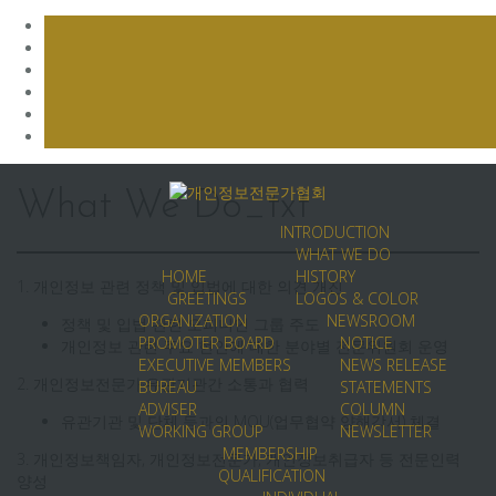
Skip
to
What We Do_txt
content
INTRODUCTION
WHAT WE DO
HOME
HISTORY
1. 개인정보 관련 정책 및 입법에 대한 의견 개진
GREETINGS
LOGOS & COLOR
ORGANIZATION
NEWSROOM
정책 및 입법 관련 오피니언 그룹 주도
PROMOTER BOARD
NOTICE
개인정보 관련 주요 현안에 대한 분야별 전문위원회 운영
EXECUTIVE MEMBERS
NEWS RELEASE
2. 개인정보전문가·유관기관간 소통과 협력
BUREAU
STATEMENTS
ADVISER
COLUMN
유관기관 및 단체 등과의 MOU(업무협약 양해각서) 체결
WORKING GROUP
NEWSLETTER
MEMBERSHIP
3. 개인정보책임자, 개인정보전문가, 개인정보취급자 등 전문인력
QUALIFICATION
양성