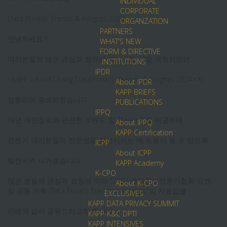
INDIVIDUAL
CORPORATE
Data Privacy: Trends & Insights 2024
ORGANZATION
PARTNERS
안녕하세요?!
WHAT’S NEW
FORM & DIRECTIVE
여러분들의 많은 관심과 참여로 지난 2월 22일 개최되었던
INSTITUTIONS
IPDR
<KAPP x Kim&Chang Data Privacy: Trends & Insights 2024>가
About IPDR
KAPP BRIEFS
성황리에 종료되었습니다.
PUBLICATIONS
IPPQ
매년 개인정보와 관련한 트렌드 및 인사이트를 제공하여
About IPPQ
KAPP Certification
전문가 여러분들의 전문성을 향상시키는 데 도움이 될 수 있도록
ICPP
About ICPP
발전시켜 나가겠습니다.
KAPP Academy
K-CPO
많은 분들의 관심과 요청에 따라 "2024 개인정보전문가협회-김앤
About K-CPO
장 공동 기획 Data Privacy Trends & Insights"의 자료집을
EXCLUSIVES
KAPP DATA PRIVACY SUMMIT
아래와 같이 공유드리고자 합니다.
KAPP-K&C DPTI
KAPP INTENSIVES