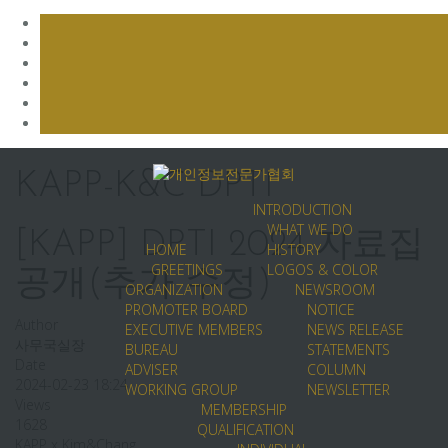
Skip
to
KAPP-K&C DPTI
content
INTRODUCTION
WHAT WE DO
[KAPP] DPTI 2024 자료집
HOME
HISTORY
GREETINGS
LOGOS & COLOR
공개(추가 수정)
ORGANIZATION
NEWSROOM
PROMOTER BOARD
NOTICE
Author
EXECUTIVE MEMBERS
NEWS RELEASE
사무국실장
BUREAU
STATEMENTS
Date
ADVISER
COLUMN
2024-02-23 18:24
WORKING GROUP
NEWSLETTER
Views
MEMBERSHIP
1628
QUALIFICATION
KAPP x Kim&Chang