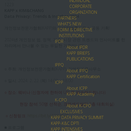
INDIVIDUAL
1223
CORPORATE
KAPP x KIM&CHANG
ORGANZATION
Data Privacy: Trends & Insights 2024
PARTNERS
WHAT’S NEW
개인정보전문가협회(KAPP)와 김앤장법률사무소 공동 기획!
FORM & DIRECTIVE
INSTITUTIONS
2024년 개인정보 법, 정책, 기술, 시장 관련 트렌드와 인사이트를 한
IPDR
자리에서 만나볼 수 있는 유일한 기회입니다.
About IPDR
KAPP BRIEFS
PUBLICATIONS
IPPQ
○ 주최: 개인정보전문가협회(KAPP), 김앤장법률사무소
About IPPQ
KAPP Certification
○ 일시: 2024. 2. 22. (목) 14:00 ~ 18:00
ICPP
About ICPP
○ 장소: 웨비나 (신청자에 한하여 URL을 발송해드립니다)
KAPP Academy
K-CPO
현장 참석( 50명 선착순, 크레센도빌딩 3층 대회의실)
About K-CPO
EXCLUSIVES
○ 신청링크:
https://bit.ly/42AkKU3
KAPP DATA PRIVACY SUMMIT
KAPP-K&C DPTI
■ 프로그램
KAPP INTENSIVES