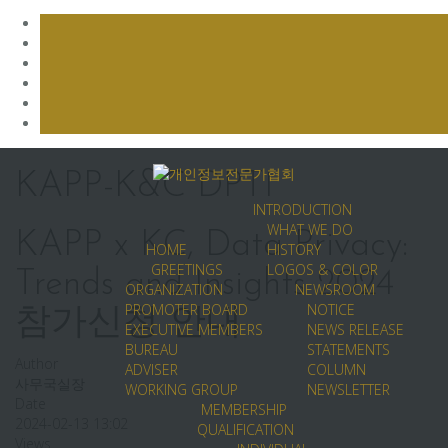
Skip
to
KAPP-K&C DPTI
content
INTRODUCTION
WHAT WE DO
KAPP x KC, Data Privacy:
HOME
HISTORY
GREETINGS
LOGOS & COLOR
Trends and Insights 2024
ORGANIZATION
NEWSROOM
PROMOTER BOARD
NOTICE
참가신청 안내
EXECUTIVE MEMBERS
NEWS RELEASE
BUREAU
STATEMENTS
Author
ADVISER
COLUMN
사무국실장
WORKING GROUP
NEWSLETTER
Date
MEMBERSHIP
2024-02-13 13:02
QUALIFICATION
Views