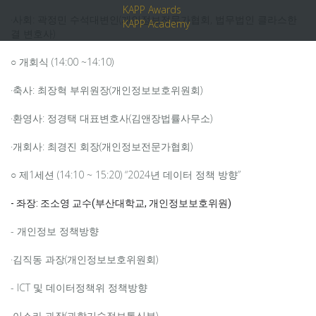
KAPP Awards
·사회: 곽정민 수석대변인(개인정보전문가협회, 법무법인 클라스한
KAPP Academy
결 변호사)
○ 개회식 (14:00 ~14:10)
·축사: 최장혁 부위원장(개인정보보호위원회)
·환영사: 정경택 대표변호사(김앤장법률사무소)
·개회사: 최경진 회장(개인정보전문가협회)
○ 제1세션 (14:10 ~ 15:20) “2024년 데이터 정책 방향”
- 좌장: 조소영 교수(부산대학교, 개인정보보호위원)
- 개인정보 정책방향
·김직동 과장(개인정보보호위원회)
- ICT 및 데이터정책위 정책방향
·이소라 과장(과학기술정보통신부)