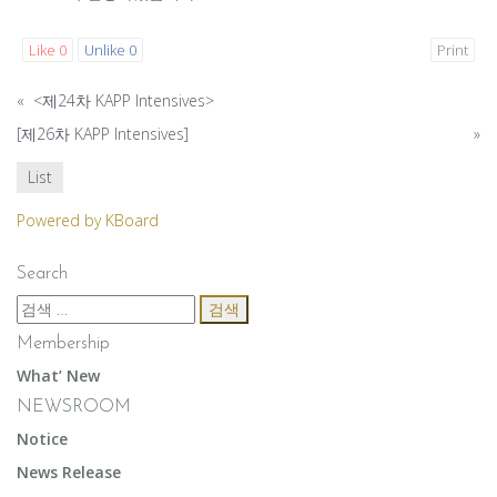
Like
0
Unlike
0
Print
«
<제24차 KAPP Intensives>
[제26차 KAPP Intensives]
»
List
Powered by KBoard
Search
검
색:
Membership
What’ New
NEWSROOM
Notice
News Release