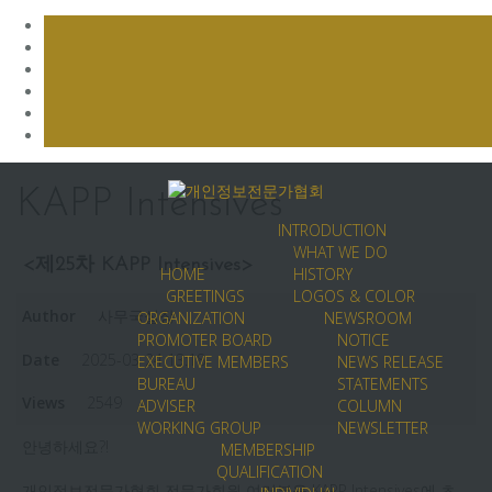
Skip
to
KAPP Intensives
content
INTRODUCTION
WHAT WE DO
<제25차 KAPP Intensives>
HOME
HISTORY
GREETINGS
LOGOS & COLOR
Author
사무국실장
ORGANIZATION
NEWSROOM
PROMOTER BOARD
NOTICE
Date
2025-03-24 13:18
EXECUTIVE MEMBERS
NEWS RELEASE
BUREAU
STATEMENTS
Views
2549
ADVISER
COLUMN
WORKING GROUP
NEWSLETTER
안녕하세요?!
MEMBERSHIP
QUALIFICATION
개인정보전문가협회 전문가회원 여러분을 KAPP Intensives에 초